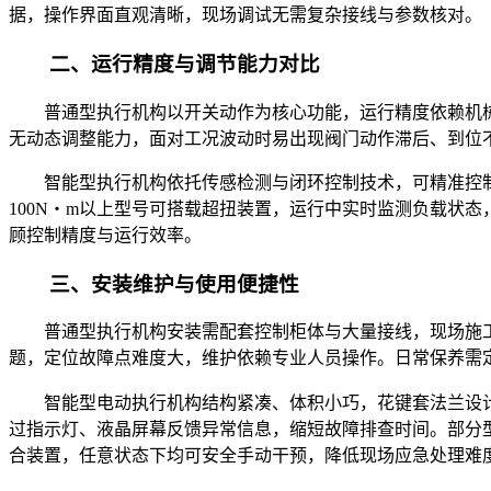
据，操作界面直观清晰，现场调试无需复杂接线与参数核对。
二、运行精度与调节能力对比
普通型执行机构以开关动作为核心功能，运行精度依赖机
无动态调整能力，面对工况波动时易出现阀门动作滞后、到位
智能型执行机构依托传感检测与闭环控制技术，可精准控
100N・m以上型号可搭载超扭装置，运行中实时监测负载状态
顾控制精度与运行效率。
三、安装维护与使用便捷性
普通型执行机构安装需配套控制柜体与大量接线，现场施
题，定位故障点难度大，维护依赖专业人员操作。日常保养需
智能型电动执行机构结构紧凑、体积小巧，花键套法兰设
过指示灯、液晶屏幕反馈异常信息，缩短故障排查时间。部分型
合装置，任意状态下均可安全手动干预，降低现场应急处理难